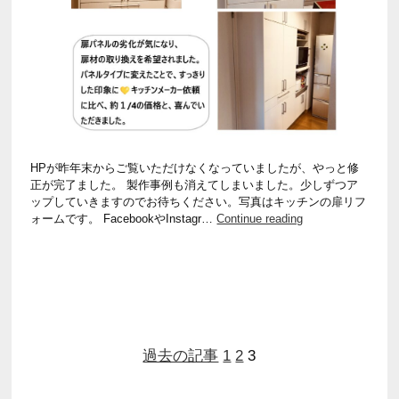
HPが昨年末からご覧いただけなくなっていましたが、やっと修
正が完了ました。 製作事例も消えてしまいました。少しずつア
ップしていきますのでお待ちください。写真はキッチンの扉リフ
HP
ォームです。 FacebookやInstagr…
Continue reading
が
復
活
し
ま
し
た！
過去の記事
1
2
3